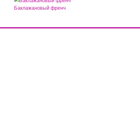
Баклажановый френч
Правила
Заимствуете материалы сайта? Не забудьте
разместить активную индексируемую ссылку на
первоисточник, то есть на сайт -
nogoteka.ru
Политика конфиденциальности
Контакты
Связь с администрацией сайта