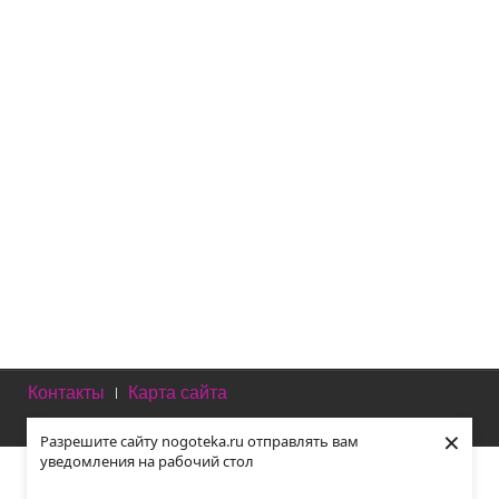
Что нового?
Красивые идеи создания сиреневого маникюра
Матовый педикюр: новые интересные идеи
Матовый маникюр: 300 фото самого разного
дизайна и оттенка
Модные цвета маникюра осень-зима 2018 года
Модные цвета маникюра весна-лето 2018
Контакты
Карта сайта
Политика конфиденциальности
×
Разрешите сайту nogoteka.ru отправлять вам
уведомления на рабочий стол