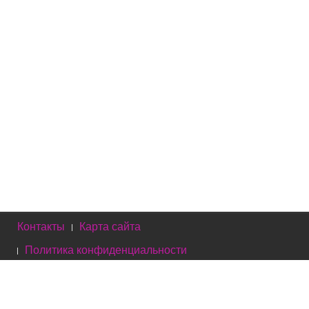
Что нового?
Красивые идеи создания сиреневого маникюра
Матовый педикюр: новые интересные идеи
Матовый маникюр: 300 фото самого разного
дизайна и оттенка
Модные цвета маникюра осень-зима 2018 года
Модные цвета маникюра весна-лето 2018
Контакты
Карта сайта
Политика конфиденциальности