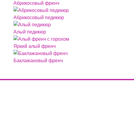
Абрикосовый френч
Абрикосовый педикюр
Алый педикюр
Яркий алый френч
Баклажановый френч
Правила
Заимствуете материалы сайта? Не забудьте
разместить активную индексируемую ссылку на
первоисточник, то есть на сайт -
nogoteka.ru