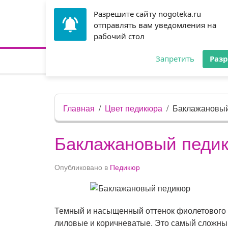
Разрешите сайту nogoteka.ru
отправлять вам уведомления на
рабочий стол
Запретить
Раз
Главная
Цвета маникюра
Цв
Главная
Цвет педикюра
Баклажановый
Баклажановый педи
Опубликовано в
Педикюр
Темный и насыщенный оттенок фиолетового –
лиловые и коричневатые. Это самый сложный