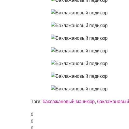
Тэги:
баклажановый маникюр
,
баклажановый
0
0
0