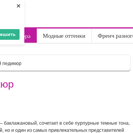
×
решить
Модные оттенки
Френч разног
ет педикюра
 педикюр
кюр
 баклажановый, сочетает в себе пурпурные темные тона,
, но и один из самых привлекательных представителей