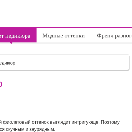
Модные оттенки
Френч разног
ет педикюра
едикюр
р
й фиолетовый оттенок выглядит интригующе. Поэтому
ься скучным и заурядным.