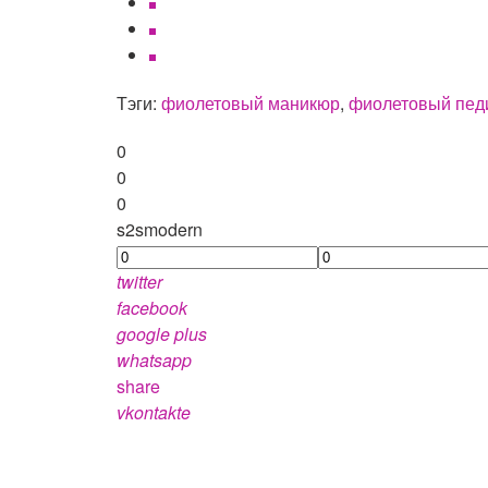
Тэги:
фиолетовый маникюр
,
фиолетовый пед
0
0
0
s2smodern
twitter
facebook
google plus
whatsapp
share
vkontakte