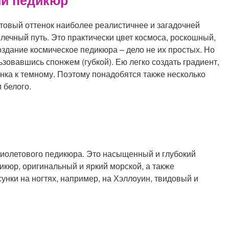
й педикюр
товый оттенок наиболее реалистичнее и загадочней
лечный путь. Это практически цвет космоса, роскошный,
оздание космическое педикюра – дело не их простых. Но
ьзовавшись спонжем (губкой). Ею легко создать градиент,
енка к темному. Поэтому понадобятся также несколько
 белого.
фиолетового педикюра. Это насыщенный и глубокий
кюр, оригинальный и яркий морской, а также
нки на ногтях, например, на Хэллоуин, твидовый и