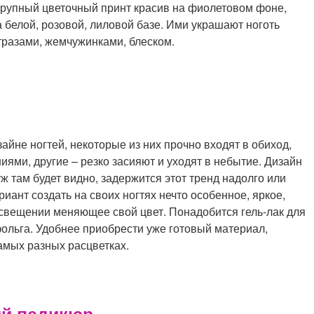
крупный цветочный принт красив на фиолетовом фоне,
а белой, розовой, лиловой базе. Ими украшают ноготь
тразами, жемчужинками, блеском.
йне ногтей, некоторые из них прочно входят в обиход,
ями, другие – резко засияют и уходят в небытие. Дизайн
уж там будет видно, задержится этот тренд надолго или
риант создать на своих ногтях нечто особенное, яркое,
освещении меняющее свой цвет. Понадобится гель-лак для
фольга. Удобнее приобрести уже готовый материал,
амых разных расцветках.