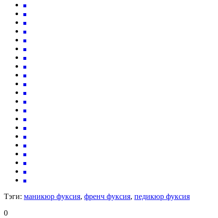
Тэги:
маникюр фуксия
,
френч фуксия
,
педикюр фуксия
0