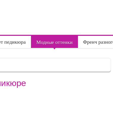
ет педикюра
Френч разног
Модные оттенки
никюре